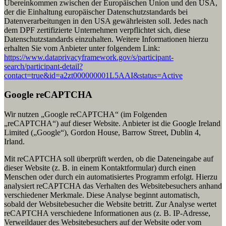
Übereinkommen zwischen der Europäischen Union und den USA,
der die Einhaltung europäischer Datenschutzstandards bei
Datenverarbeitungen in den USA gewährleisten soll. Jedes nach
dem DPF zertifizierte Unternehmen verpflichtet sich, diese
Datenschutzstandards einzuhalten. Weitere Informationen hierzu
erhalten Sie vom Anbieter unter folgendem Link:
https://www.dataprivacyframework.gov/s/participant-
search/participant-detail?
contact=true&id=a2zt000000001L5AAI&status=Active
Google reCAPTCHA
Wir nutzen „Google reCAPTCHA“ (im Folgenden
„reCAPTCHA“) auf dieser Website. Anbieter ist die Google Ireland
Limited („Google“), Gordon House, Barrow Street, Dublin 4,
Irland.
Mit reCAPTCHA soll überprüft werden, ob die Dateneingabe auf
dieser Website (z. B. in einem Kontaktformular) durch einen
Menschen oder durch ein automatisiertes Programm erfolgt. Hierzu
analysiert reCAPTCHA das Verhalten des Websitebesuchers anhand
verschiedener Merkmale. Diese Analyse beginnt automatisch,
sobald der Websitebesucher die Website betritt. Zur Analyse wertet
reCAPTCHA verschiedene Informationen aus (z. B. IP-Adresse,
Verweildauer des Websitebesuchers auf der Website oder vom