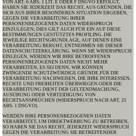
VON ART. 6 ABS. 1 LIT. E ODER F DSGVO ERFOLGT,
HABEN SIE JEDERZEIT DAS RECHT, AUS GRÜNDEN, DIE
SICH AUS IHRER BESONDEREN SITUATION ERGEBEN,
GEGEN DIE VERARBEITUNG IHRER
PERSONENBEZOGENEN DATEN WIDERSPRUCH
EINZULEGEN; DIES GILT AUCH FÜR EIN AUF DIESE
BESTIMMUNGEN GESTÜTZTES PROFILING. DIE
JEWEILIGE RECHTSGRUNDLAGE, AUF DENEN EINE
VERARBEITUNG BERUHT, ENTNEHMEN SIE DIESER
DATENSCHUTZERKLÄRUNG. WENN SIE WIDERSPRUCH
EINLEGEN, WERDEN WIR IHRE BETROFFENEN
PERSONENBEZOGENEN DATEN NICHT MEHR
VERARBEITEN, ES SEI DENN, WIR KÖNNEN
ZWINGENDE SCHUTZWÜRDIGE GRÜNDE FÜR DIE
VERARBEITUNG NACHWEISEN, DIE IHRE INTERESSEN,
RECHTE UND FREIHEITEN ÜBERWIEGEN ODER DIE
VERARBEITUNG DIENT DER GELTENDMACHUNG,
AUSÜBUNG ODER VERTEIDIGUNG VON
RECHTSANSPRÜCHEN (WIDERSPRUCH NACH ART. 21
ABS. 1 DSGVO).
WERDEN IHRE PERSONENBEZOGENEN DATEN
VERARBEITET, UM DIREKTWERBUNG ZU BETREIBEN,
SO HABEN SIE DAS RECHT, JEDERZEIT WIDERSPRUCH
GEGEN DIE VERARBEITUNG SIE BETREFFENDER