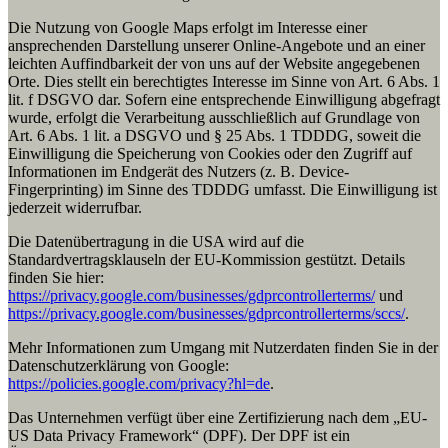
Die Nutzung von Google Maps erfolgt im Interesse einer
ansprechenden Darstellung unserer Online-Angebote und an einer
leichten Auffindbarkeit der von uns auf der Website angegebenen
Orte. Dies stellt ein berechtigtes Interesse im Sinne von Art. 6 Abs. 1
lit. f DSGVO dar. Sofern eine entsprechende Einwilligung abgefragt
wurde, erfolgt die Verarbeitung ausschließlich auf Grundlage von
Art. 6 Abs. 1 lit. a DSGVO und § 25 Abs. 1 TDDDG, soweit die
Einwilligung die Speicherung von Cookies oder den Zugriff auf
Informationen im Endgerät des Nutzers (z. B. Device-
Fingerprinting) im Sinne des TDDDG umfasst. Die Einwilligung ist
jederzeit widerrufbar.
Die Datenübertragung in die USA wird auf die
Standardvertragsklauseln der EU-Kommission gestützt. Details
finden Sie hier:
https://privacy.google.com/businesses/gdprcontrollerterms/
und
https://privacy.google.com/businesses/gdprcontrollerterms/sccs/
.
Mehr Informationen zum Umgang mit Nutzerdaten finden Sie in der
Datenschutzerklärung von Google:
https://policies.google.com/privacy?hl=de
.
Das Unternehmen verfügt über eine Zertifizierung nach dem „EU-
US Data Privacy Framework“ (DPF). Der DPF ist ein