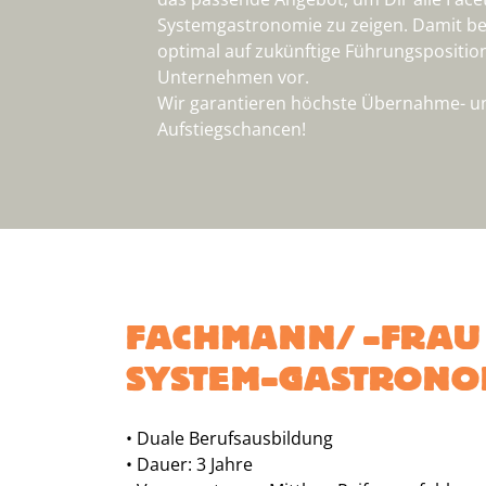
Systemgastronomie zu zeigen. Damit ber
optimal auf zukünftige Führungspositi
Unternehmen vor.
Wir garantieren höchste Übernahme- u
Aufstiegschancen!
FACHMANN/ -FRAU
SYSTEM-GASTRONO
• Duale Berufsausbildung
• Dauer: 3 Jahre