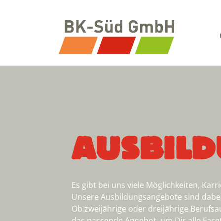
AUSBIL
Es gibt bei uns viele Möglichkeiten, Kar
Unsere Ausbildungsangebote sind dabei 
Ob zweijährige oder dreijährige Berufsa
das passende Angebot, um Dir alle Face