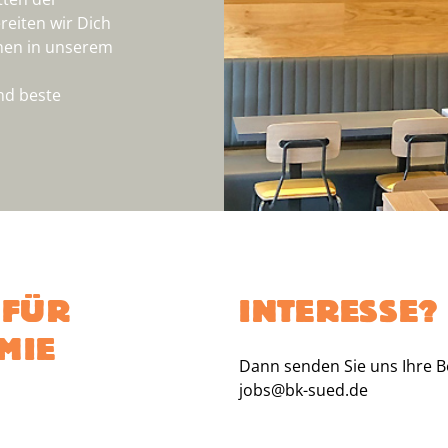
eiten wir Dich
onen in unserem
nd beste
 FÜR
INTERESSE?
MIE
Dann senden Sie uns Ihre 
jobs@bk-sued.de